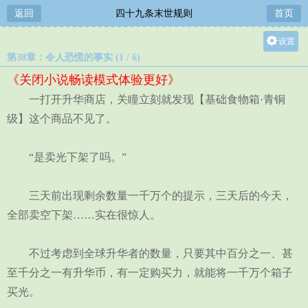
返回
四十九条末世规则
首页
设置
第38章：令人恐慌的事实 (1 / 6)
关灯
《关闭小说畅读模式体验更好》
大
一打开升华商店，关瞳立刻就发现【基础食物箱·青铜
中
级】这个商品不见了。
小
“是卖光下架了吗。”
三天前出现剩余数量一千万个的提示，三天后的今天，
全部卖空下架……实在很惊人。
不过考虑到全球升华者的数量，只要其中百分之一、甚
至千分之一有升华币，有一定购买力，就能将一千万个箱子
买光。