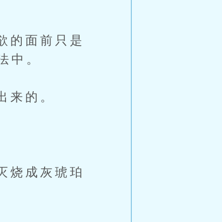
欲的面前只是
法中。
出来的。
灭烧成灰琥珀