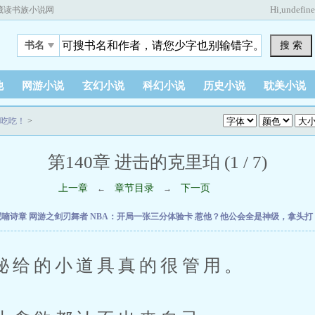
Hi,
undefin
藏读书族小说网
搜 索
书名
他
网游小说
玄幻小说
科幻小说
历史小说
耽美小说
吃吃！
>
第140章 进击的克里珀 (1 / 7)
上一章
章节目录
下一页
←
→
呢喃诗章
网游之剑刃舞者
NBA：开局一张三分体验卡
惹他？他公会全是神级，拿头打
的小道具真的很管用。