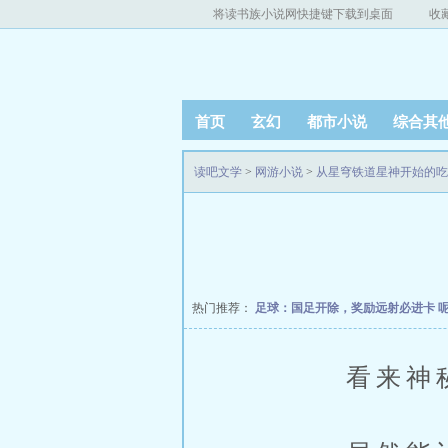
将读书族小说网快捷键下载到桌面
收
首页
玄幻
都市小说
综合其
读吧文学
>
网游小说
>
从星穹铁道星神开始的吃
热门推荐：
足球：国足开除，奖励远射必进卡
看来神秘给