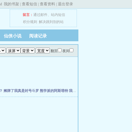
ed
我的书架
|
查看短信
|
查看资料
|
退出登录
留言：
通过邮件
、
站内短信
积分规则
解决跳到别的站
仙侠小说
阅读记录
翻页
夜间
？
摊牌了我真是封号斗罗
熊学派的阿斯塔特
我的兵种无限进化
伊塔之柱
阿拉德的不