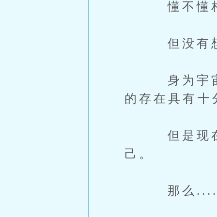
懂不懂相杀
但没有想到
身为宇宙顶
的存在具有十
但是现在神
己。
那么.....