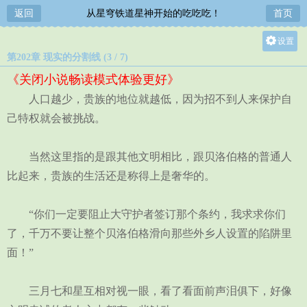
返回
从星穹铁道星神开始的吃吃吃！
首页
设置
第202章 现实的分割线 (3 / 7)
关灯
《关闭小说畅读模式体验更好》
大
人口越少，贵族的地位就越低，因为招不到人来保护自
中
己特权就会被挑战。
小
当然这里指的是跟其他文明相比，跟贝洛伯格的普通人
比起来，贵族的生活还是称得上是奢华的。
“你们一定要阻止大守护者签订那个条约，我求求你们
了，千万不要让整个贝洛伯格滑向那些外乡人设置的陷阱里
面！”
三月七和星互相对视一眼，看了看面前声泪俱下，好像