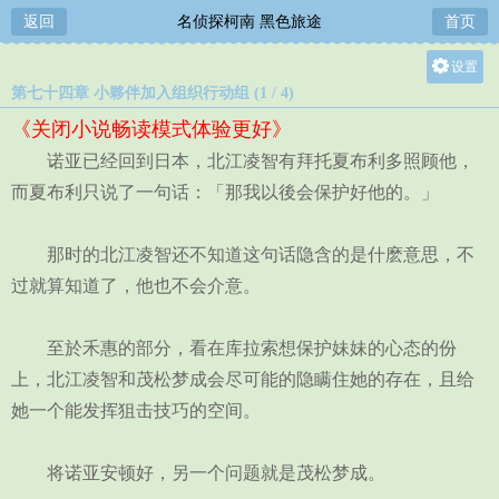
返回
名侦探柯南 黑色旅途
首页
设置
第七十四章 小夥伴加入组织行动组 (1 / 4)
关灯
《关闭小说畅读模式体验更好》
大
诺亚已经回到日本，北江凌智有拜托夏布利多照顾他，
中
而夏布利只说了一句话：「那我以後会保护好他的。」
小
那时的北江凌智还不知道这句话隐含的是什麽意思，不
过就算知道了，他也不会介意。
至於禾惠的部分，看在库拉索想保护妹妹的心态的份
上，北江凌智和茂松梦成会尽可能的隐瞒住她的存在，且给
她一个能发挥狙击技巧的空间。
将诺亚安顿好，另一个问题就是茂松梦成。