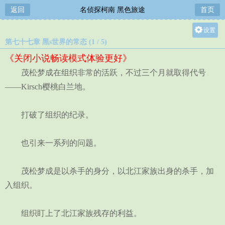
返回
名侦探柯南 黑色旅途
首页
设置
第七十七章 黑s世界的常态 (1 / 5)
关灯
《关闭小说畅读模式体验更好》
大
茂松梦成在组织非常的活跃，不过三个月就取得代号
中
——Kirsch樱桃白兰地。
小
打破了组织的纪录。
也引来一系列的问题。
茂松梦成是以杀手的身分，以北江家族出身的杀手，加
入组织。
组织盯上了北江家族残存的利益。